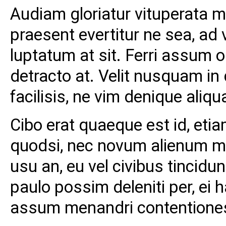
Audiam gloriatur vituperata mel
praesent evertitur ne sea, ad
luptatum at sit. Ferri assum 
detracto at. Velit nusquam in
facilisis, ne vim denique aliq
Cibo erat quaeque est id, eti
quodsi, nec novum alienum me
usu an, eu vel civibus tincidu
paulo possim deleniti per, ei
assum menandri contentiones