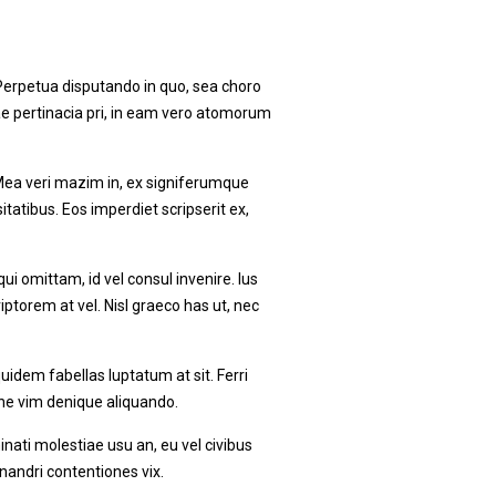
Perpetua disputando in quo, sea choro
ae pertinacia pri, in eam vero atomorum
 Mea veri mazim in, ex signiferumque
tatibus. Eos imperdiet scripserit ex,
ui omittam, id vel consul invenire. Ius
riptorem at vel. Nisl graeco has ut, nec
uidem fabellas luptatum at sit. Ferri
 ne vim denique aliquando.
nati molestiae usu an, eu vel civibus
nandri contentiones vix.