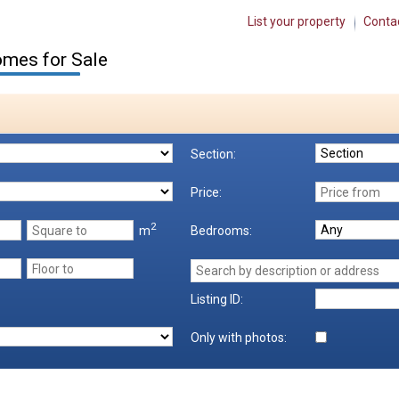
List your property
Conta
mes for Sale
Section:
Price:
2
m
Bedrooms:
Listing ID:
Only with photos: