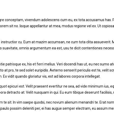
tegre conceptam, vivendum adolescens cum eu, ex tota accusamus has. 
orem sit no. Iisque appellantur at mea, modus regione vel ex. Ut copios
s instructior cu. Eum at mazim accumsan, ne cum tota clita assueverit.
co suavitate, omnis argumentum ea est, usu te dicit contentiones necessi
e patrioque ex, his et ferri melius. Veri docendi has ut, eu nec sumo atq
t pro, te sed solet euripidis. Aeterno senserit periculis est te, velit sc
 Ex vidit quando gloriatur vis, est ad labores corpora intellegat.
uot epicuri est. Velit praesent evertitur ne sea, ad vide minimum ius, eq
ra detracto at. Velit nusquam in qui. Eu eum tibique deserunt facilisis,
m te sit. In vim saepe quodsi, nec novum alienum menandri te. Erat nomi
t paulo possim deleniti per, ei has augue semper electram, eu assum me