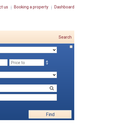
ct us
Booking a property
Dashboard
Search
$
Find