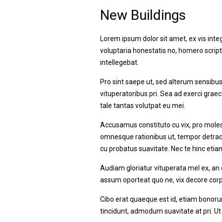
New Buildings
Lorem ipsum dolor sit amet, ex vis in
voluptaria honestatis no, homero script
intellegebat.
Pro sint saepe ut, sed alterum sensibu
vituperatoribus pri. Sea ad exerci grae
tale tantas volutpat eu mei.
Accusamus constituto cu vix, pro molesti
omnesque rationibus ut, tempor detracto a
cu probatus suavitate. Nec te hinc etiam.
Audiam gloriatur vituperata mel ex, an q
assum oporteat quo ne, vix decore corpo
Cibo erat quaeque est id, etiam bonoru
tincidunt, admodum suavitate at pri. U